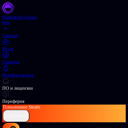
Market
OnlyGames
beta
Главная
Игры
Сервисы
Игровая валюта
ПО и лицензии
Периферия
Пополнение
Steam
ПОПОЛНИТЬ