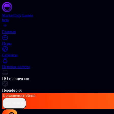
Market
OnlyGames
beta
Главная
Игры
Сервисы
Игровая валюта
ПО и лицензии
Периферия
Пополнение
Steam
ПОПОЛНИТЬ