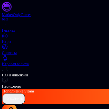
Market
OnlyGames
beta
Главная
Игры
Сервисы
Игровая валюта
ПО и лицензии
Периферия
Пополнение
Steam
ПОПОЛНИТЬ