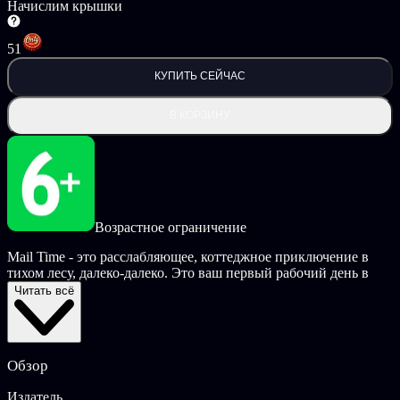
Начислим крышки
51
КУПИТЬ СЕЙЧАС
В КОРЗИНУ
Возрастное ограничение
Mail Time - это расслабляющее, коттеджное приключение в
тихом лесу, далеко-далеко. Это ваш первый рабочий день в
качестве новоиспеченного почтового скаута. Вооружившись
Читать всё
грибной шляпой, рюкзаком, полным писем, и безудержным
энтузиазмом, пора разносить письма и посылки по всей роще
Грумблвуд.
Обзор
Их получатели с нетерпением ждут появления твоей грибной
шляпки, так что не медли! Бегите, прыгайте, скользите и
Издатель
прокладывайте свой путь через лес, чтобы доставить посылки