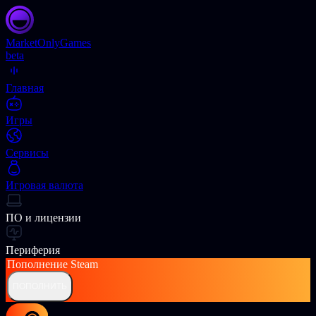
Market
OnlyGames
beta
Главная
Игры
Сервисы
Игровая валюта
ПО и лицензии
Периферия
Пополнение
Steam
ПОПОЛНИТЬ