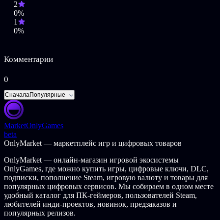
Настройте своего скаута, научитесь хитростям, чтобы
2
вздымать деревья с помощью грибов, и используйте буквы,
0%
чтобы скользить по воздуху.
1
0%
Возможно более 46 000 вариантов настройки!
Используйте 6 различных категорий, от цвета кожи до
типа рюкзака, чтобы настроить своего Mail Scout.
Комментарии
Зарабатывайте значки Mail Scout, чтобы улучшить свои
способности к скольжению.
0
Исследуйте причудливый лес
Сначала
Популярные
От рощи Грумблвуд до опушки леса, исследуйте уникальные
места прямо со страниц книги сказок, познакомьтесь с их
обитателями, а затем доставьте всю почту!
Market
OnlyGames
beta
Откройте для себя и исследуйте 8 различных областей.
OnlyMarket — маркетплейс игр и цифровых товаров
Здесь есть на что посмотреть: от оживленной лесной
деревни до туманного болота и мирной фермы!
OnlyMarket — онлайн-магазин игровой экосистемы
Собирайте спрятанные безделушки, чтобы пополнить
OnlyGames, где можно купить игры, цифровые ключи, DLC,
свою коллекцию и заработать все значки почтового
подписки, пополнение Steam, игровую валюту и товары для
скаута!
популярных цифровых сервисов. Мы собираем в одном месте
Достигайте новых высот, используя способности к
удобный каталог для ПК-геймеров, пользователей Steam,
скольжению и прыжкам. На какое самое высокое место
любителей инди-проектов, новинок, предзаказов и
вы можете забраться?
популярных релизов.