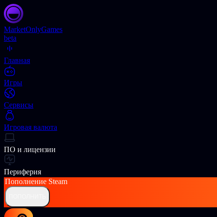
Market
OnlyGames
beta
Главная
Игры
Сервисы
Игровая валюта
ПО и лицензии
Периферия
Пополнение
Steam
ПОПОЛНИТЬ