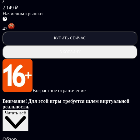
2 149 ₽
Начислим крышки
42
КУПИТЬ СЕЙЧАС
В КОРЗИНУ
Возрастное ограничение
Внимание! Для этой игры требуется шлем виртуальной
реальности.
Читать всё
Тёмная Шесть отправляется в непростое путешествие, чтобы
вновь обрести себя.
Лишь объединившись со своей второй половиной, она сможет
Обзор
избежать мрачной судьбы.