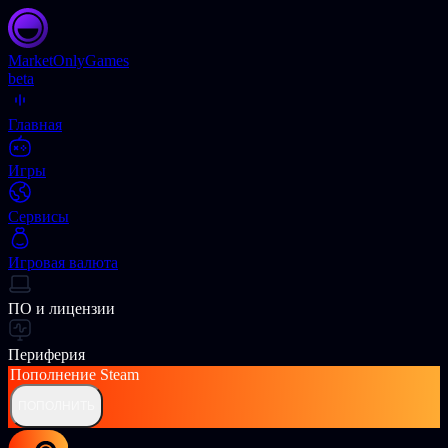
Market
OnlyGames
beta
Главная
Игры
Сервисы
Игровая валюта
ПО и лицензии
Периферия
Пополнение
Steam
ПОПОЛНИТЬ