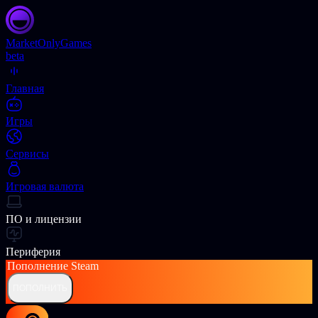
Market
OnlyGames
beta
Главная
Игры
Сервисы
Игровая валюта
ПО и лицензии
Периферия
Пополнение
Steam
ПОПОЛНИТЬ