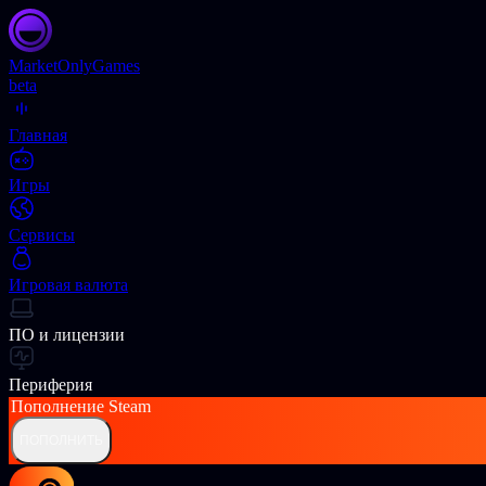
Market
OnlyGames
beta
Главная
Игры
Сервисы
Игровая валюта
ПО и лицензии
Периферия
Пополнение
Steam
ПОПОЛНИТЬ