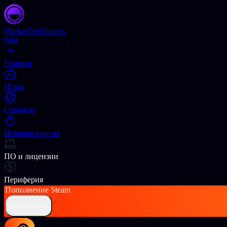
Market
OnlyGames
beta
Главная
Игры
Сервисы
Игровая валюта
ПО и лицензии
Периферия
Пополнение
Steam
ПОПОЛНИТЬ