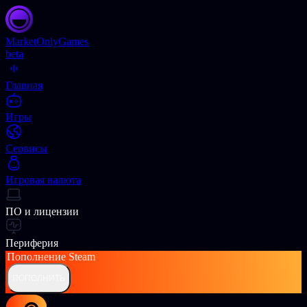
Market
OnlyGames
beta
Главная
Игры
Сервисы
Игровая валюта
ПО и лицензии
Периферия
Пополнение
Steam
ПОПОЛНИТЬ