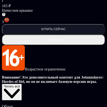
165 ₽
Начислим крышки
3
КУПИТЬ СЕЙЧАС
В КОРЗИНУ
Возрастное ограничение
Внимание! Это дополнительный контент для Jotunnslayer:
Hordes of Hel, но он не включает базовую версию игры.
Читать всё
Погрузитесь в эпические звуковые пейзажи Jotunnslayer:
Hordes of Hel, созданные талантливым Робертом
Брукмайером. Этот официальный саундтрек переносит битвы
и завораживающую красоту царств Хель прямо в ваш
Обзор
плейлист.