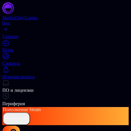
Market
OnlyGames
beta
Главная
Игры
Сервисы
Игровая валюта
ПО и лицензии
Периферия
Пополнение
Steam
ПОПОЛНИТЬ