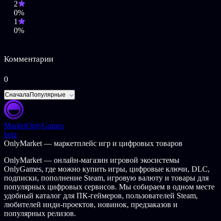
2
0%
©2016 Thunder Lotus Games. Все права защищены. Jotun и
1
Thunder Lotus Games являются торговыми марками Thunder
0%
Lotus Games в США и других странах.
Комментарии
0
Сначала
Популярные
Market
OnlyGames
beta
OnlyMarket — маркетплейс игр и цифровых товаров
OnlyMarket — онлайн-магазин игровой экосистемы
OnlyGames, где можно купить игры, цифровые ключи, DLC,
подписки, пополнение Steam, игровую валюту и товары для
популярных цифровых сервисов. Мы собираем в одном месте
удобный каталог для ПК-геймеров, пользователей Steam,
любителей инди-проектов, новинок, предзаказов и
популярных релизов.