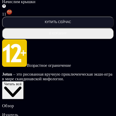
Начислим крышки
11
КУПИТЬ СЕЙЧАС
В КОРЗИНУ
Возрастное ограничение
Jotun
– это рисованная вручную приключенческая экшн-игра
в мире скандинавской мифологии.
Читать всё
В игре
Jotun
вы играете за Тору, воина-викинга, которая
умерла бесславной смертью и должна доказать богам, что
достойна Вальхаллы.
Обзор
Исследуйте обширные области скандинавского чистилища,
чтобы найти руны и освободить йотунов – гигантских
Издатель
скандинавских элементалей. Сразитесь с ними при помощи