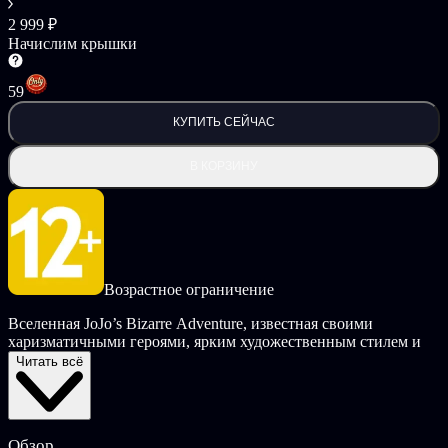
2 999 ₽
Начислим крышки
59
КУПИТЬ СЕЙЧАС
В КОРЗИНУ
Возрастное ограничение
Вселенная JoJo’s Bizarre Adventure, известная своими
харизматичными героями, ярким художественным стилем и
незабываемыми крылатыми фразами («Yare yare daze…»),
Читать всё
продолжает расширяться вместе с игрой JoJo's Bizarre
Adventure: All-Star Battle R!
Потрясающие визуальные эффекты в стиле Хирохико
Обзор
Араки