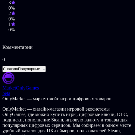
3
Как игра улучшилась по сравнению с оригинальной игрой
0%
All Star Battle
2
0%
JoJo’s Bizarre Adventure: All-Star Battle R, за основу для которой
1
была взята система игры All Star Battle от 2014 года,
0%
переосмысливает знакомый игровой процесс благодаря
изменениям темпа боя и добавлению рывков в прыжке и пауз
при ударах. Игра озвучена актёрами, работавшими над
Комментарии
озвучкой 6-й части «Невероятных приключений ДжоДжо».
0
©Hirohiko Araki/SHUEISHA，JoJo’s Animation Project
©Hirohiko Araki&LUCKY LAND
Сначала
Популярные
COMMUNICATIONS/SHUEISHA・JOJO’s Animation SC Project
©LUCKY LAND COMMUNICATIONS/SHUEISHA,JOJO’s
Animation DU Project
Market
OnlyGames
©LUCKY LAND COMMUNICATIONS/SHUEISHA,JOJO's
beta
Animation GW Project
OnlyMarket — маркетплейс игр и цифровых товаров
©LUCKY LAND COMMUNICATIONS/SHUEISHA,JOJO's
Animation SO Project
OnlyMarket — онлайн-магазин игровой экосистемы
©LUCKY LAND COMMUNICATIONS/SHUEISHA
OnlyGames, где можно купить игры, цифровые ключи, DLC,
©Hirohiko Araki/SHUEISHA
подписки, пополнение Steam, игровую валюту и товары для
©Bandai Namco Entertainment Inc.
популярных цифровых сервисов. Мы собираем в одном месте
удобный каталог для ПК-геймеров, пользователей Steam,