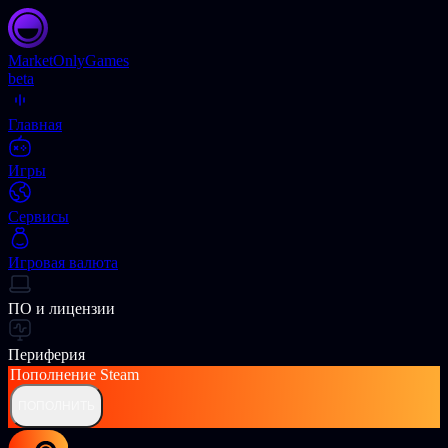
Market
OnlyGames
beta
Главная
Игры
Сервисы
Игровая валюта
ПО и лицензии
Периферия
Пополнение
Steam
ПОПОЛНИТЬ