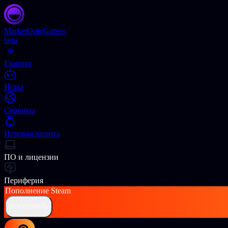
Market
OnlyGames
beta
Главная
Игры
Сервисы
Игровая валюта
ПО и лицензии
Периферия
Пополнение
Steam
ПОПОЛНИТЬ