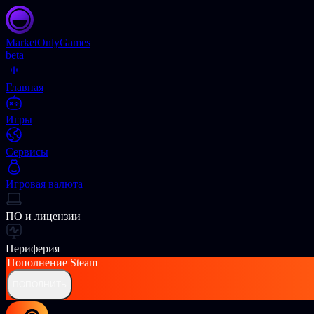
Market
OnlyGames
beta
Главная
Игры
Сервисы
Игровая валюта
ПО и лицензии
Периферия
Пополнение
Steam
ПОПОЛНИТЬ