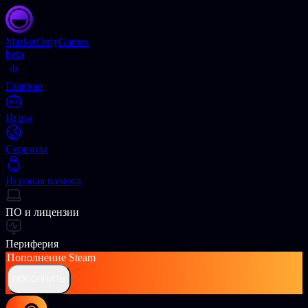
Market
OnlyGames
beta
Главная
Игры
Сервисы
Игровая валюта
ПО и лицензии
Периферия
Пополнение
Steam
ПОПОЛНИТЬ