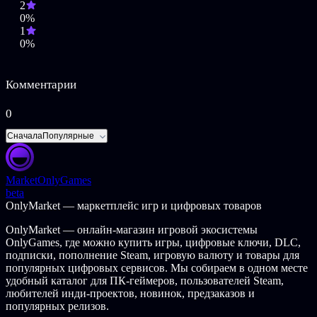
окружением.
2
0%
Механика RPG / FPS
1
0%
Управляйте своим инвентарем, улучшайте оружие,
взаимодействуйте с NPC и просматривайте журналы
компьютерных данных, чтобы продвигать свою миссию в
Комментарии
этом захватывающем, подлинно ностальгическом опыте.
0
Используйте окружающую среду в своих интересах
Сначала
Популярные
Используйте переключатели, компьютерные терминалы,
карточки-ключи и другие механизмы управления, чтобы
перемещаться по лабиринту станции и манипулировать
окружающей средой.
Market
OnlyGames
beta
ОПИСАНИЕ КОНТЕНТА ДЛЯ ВЗРОСЛЫХ
OnlyMarket — маркетплейс игр и цифровых товаров
Разработчики описывают контент так:
OnlyMarket — онлайн-магазин игровой экосистемы
OnlyGames, где можно купить игры, цифровые ключи, DLC,
Содержит чрезмерное пиксельное ужасное насилие.
подписки, пополнение Steam, игровую валюту и товары для
популярных цифровых сервисов. Мы собираем в одном месте
© 2022 Fulqrum Publishing Ltd. Developed by Terminist Arcade.
удобный каталог для ПК-геймеров, пользователей Steam,
All rights reserved.
любителей инди-проектов, новинок, предзаказов и
популярных релизов.