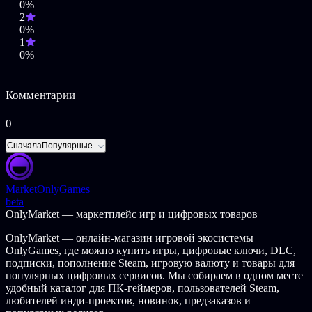
0%
Улучшайте свое поселение: проходите уровни и
2
используйте заработанные звезды, чтобы строить и
0%
улучшать поселение;
1
Найдите все коллекционные предметы на уровнях;
0%
Множество достижений;
Легкий в освоении игровой процесс с помощью
простых действий мышью.
Комментарии
0
Сначала
Популярные
Market
OnlyGames
beta
OnlyMarket — маркетплейс игр и цифровых товаров
OnlyMarket — онлайн-магазин игровой экосистемы
OnlyGames, где можно купить игры, цифровые ключи, DLC,
подписки, пополнение Steam, игровую валюту и товары для
популярных цифровых сервисов. Мы собираем в одном месте
удобный каталог для ПК-геймеров, пользователей Steam,
любителей инди-проектов, новинок, предзаказов и