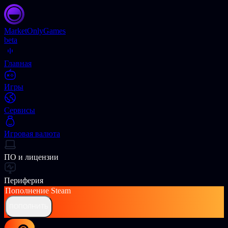
Market
OnlyGames
beta
Главная
Игры
Сервисы
Игровая валюта
ПО и лицензии
Периферия
Пополнение
Steam
ПОПОЛНИТЬ