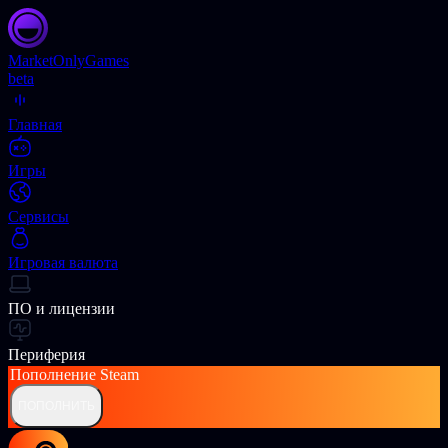
Market
OnlyGames
beta
Главная
Игры
Сервисы
Игровая валюта
ПО и лицензии
Периферия
Пополнение
Steam
ПОПОЛНИТЬ