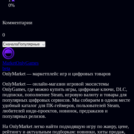
вставили замечательные анимации и видео.
0%
Поэтому, испытывая Hell of Sins: soul, вы обнаружите, что вы
не просто играете в AVG, но и читаете комикс и смотрите
Комментарии
фильм.
0
Геймплей
Сначала
Популярные
Как текстовый AVG, мы, безусловно, не забудем о важности
выбора. Испытывая Hell of Sins: soul, вы столкнетесь со
множеством выборов. Помните, выбирайте его тщательно!
Потому что каждый сделанный вами выбор, возможно,
Market
OnlyGames
определит вашу судьбу, даже судьбу других.
beta
OnlyMarket — маркетплейс игр и цифровых товаров
Помимо выборов, которые определяют сюжетную линию и
запускают различные концовки, у нас также есть много
OnlyMarket — онлайн-магазин игровой экосистемы
интересного игрового процесса QTE. Интенсивный,
OnlyGames, где можно купить игры, цифровые ключи, DLC,
ограниченный по времени игровой процесс QTE сделает
подписки, пополнение Steam, игровую валюту и товары для
ваше путешествие более захватывающим.
популярных цифровых сервисов. Мы собираем в одном месте
удобный каталог для ПК-геймеров, пользователей Steam,
Система галереи
любителей инди-проектов, новинок, предзаказов и
популярных релизов.
Система галереи также является одним из уникальных и
важных игровых процессов Hell of Sins: soul. В Hell of Sins
На OnlyMarket легко найти подходящую игру по жанру, цене,
есть множество персонажей, монстров, сцен и т. д., и у
рейтингу и актуальным подборкам: новинки, хиты продаж,