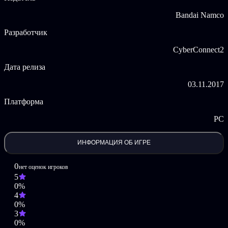
1080p и 60 к/с
Bandai Namco
Технические исправления — улучшен игровой баланс.
Разработчик
©.hack Conglomerate
CyberConnect2
.hack//G.U.™Last Recode & © BANDAI NAMCO Entertainment
Inc.
Дата релиза
03.11.2017
Платформа
PC
ИНФОРМАЦИЯ ОБ ИГРЕ
0
нет оценок игроков
5
0%
4
0%
3
0%