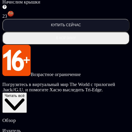
Начислим крышки
23
КУПИТЬ СЕЙЧАС
В КОРЗИНУ
Возрастное ограничение
Погрузитесь в виртуальный мир The World с трилогией
.hack//G.U. и помогите Хасэо выследить Tri-Edge.
Читать всё
Коллекция содержит все части серии (Rebirth, Reminisce и
Redemption) а также новую, 4-ю главу: .hack//G.U.
Reconnection.
Обзор
15 лет .hack — в 2002 г. была выпущена первая часть
этой популярной серии видеоигр
Издатель
Обновление — графика и видео-вставки с разрешением