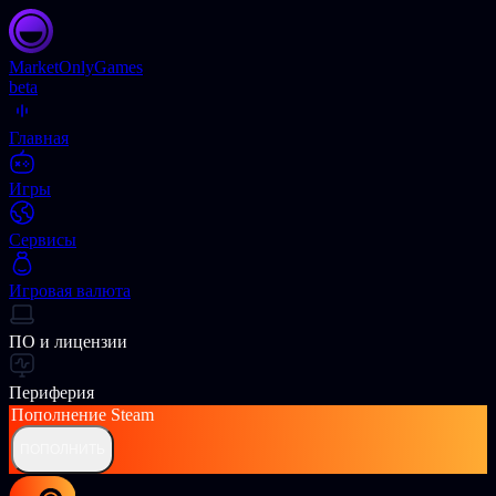
Market
OnlyGames
beta
Главная
Игры
Сервисы
Игровая валюта
ПО и лицензии
Периферия
Пополнение
Steam
ПОПОЛНИТЬ