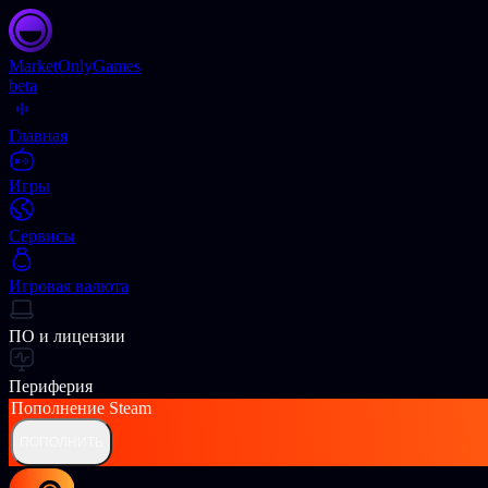
Market
OnlyGames
beta
Главная
Игры
Сервисы
Игровая валюта
ПО и лицензии
Периферия
Пополнение
Steam
ПОПОЛНИТЬ