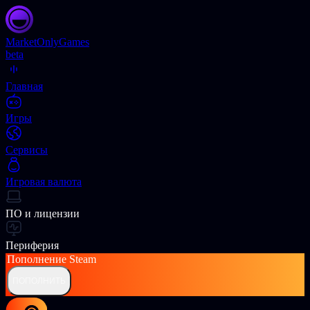
Market
OnlyGames
beta
Главная
Игры
Сервисы
Игровая валюта
ПО и лицензии
Периферия
Пополнение
Steam
ПОПОЛНИТЬ