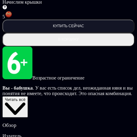
Начислим крышки
5
КУПИТЬ СЕЙЧАС
В КОРЗИНУ
Возрастное ограничение
Вы - бабушка
. У вас есть список дел, неожиданная няня и вы
понятия не имеете, что происходит. Это опасная комбинация.
Читать всё
Особенности
Дела! Например, вынести мусор. Или вызвать... Что-то
Очень странные и очень быстро развивающиеся 2D-
Обзор
мини-игры.
Три разных зоны, полные вещей, которые нельзя
Издатель
трогать.