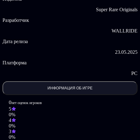
Причудливые персонажи, которые могут быть, а могут и
Super Rare Originals
не быть людьми.
Играйте за старушку на грани (понимания
Разработчик
происходящего).
Няньки?! Технически да, но хорошо ли это? Нет.
WALLRIDE
Бабушка, нет! Вам предстоит перемещаться по трем зонам
Дата релиза
песочницы и пытаться удержать все объекты в движении,
пока они не взорвутся, не убегут или не превратятся в
23.05.2025
разумные бутерброды. Каждое «простое» задание
превращается в нелепую 2D мини-игру, в которой еще больше
Платформа
блужданий, еще больше странностей и персонаж, которому
действительно нужна терапия.
PC
Вынос мусора может завести вас в неожиданные места, а
приготовление ужина может стать более горячим, чем
ИНФОРМАЦИЯ ОБ ИГРЕ
вкусным. Как только все начинает успокаиваться, происходит
еще больше странностей.
0
нет оценок игроков
5
Здесь нет большого квеста, нет эмоциональной дуги (ну,
0%
может быть, одна).
Просто сырая, хаотичная бабушкина
4
энергия.
0%
3
Grandma, No! © Developed by WALLRIDE Games. Published by
0%
Super Rare Games. All rights reserved.