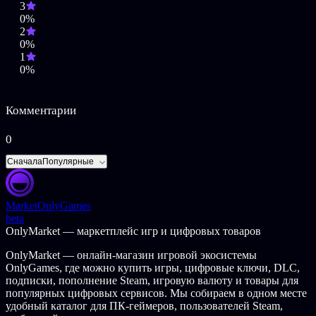
3
Одеяния воителей
0%
2
Снарядите свой клан лучшим боевым облачением и
0%
головными уборами, чтобы в схватку они врывались одетыми
1
с иголочки."
0%
Вы — последняя надежда человечества
Комментарии
Мучительное правление богов над людьми продолжается
0
тысячелетиями. Упиваясь жесткостью и чужими страданиями,
они требуют слепого подчинения и поклонения,
Сначала
Популярные
скреплённого клятвой службы от каждого мужчины, каждой
женщины, каждого ребёнка. Тех же, кто откажется
подчиняться божественной воле, будет ждать медленная и
Market
OnlyGames
безжалостная смерть.
beta
OnlyMarket — маркетплейс игр и цифровых товаров
Пройдите жестокие испытания вместе с отважным отрядом
воителей, стремящихся вырваться из безжалостной хватки
OnlyMarket — онлайн-магазин игровой экосистемы
богов, вцепившихся в человечество. Каждый и каждая, кто
OnlyGames, где можно купить игры, цифровые ключи, DLC,
может поднять клинок, слишком долго терпевшие зверства
подписки, пополнение Steam, игровую валюту и товары для
божественного господства, составят ваш клан из 8 кельтских
популярных цифровых сервисов. Мы собираем в одном месте
выживших — и встанут против полчищ ужасающих чудищ и
удобный каталог для ПК-геймеров, пользователей Steam,
приспешников, обитающих в инфернальных царствах богов.