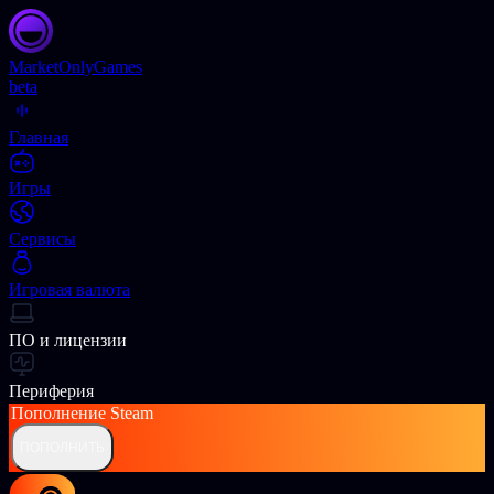
Market
OnlyGames
beta
Главная
Игры
Сервисы
Игровая валюта
ПО и лицензии
Периферия
Пополнение
Steam
ПОПОЛНИТЬ