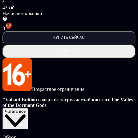
435 ₽
Начислим крышки
8
КУПИТЬ СЕЙЧАС
В КОРЗИНУ
Возрастное ограничение
"Valiant Edition содержит загружаемый контент The Valley
of the Dormant Gods
Читать всё
Включает в себя:
Три новых бога
Пройдите с боем сквозь три новых инфернальных царства
Обзор