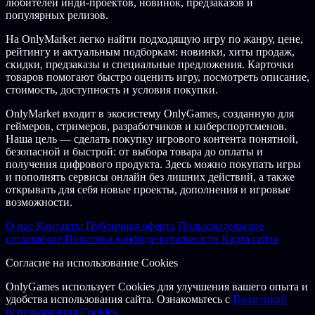
любителей инди-проектов, новинок, предзаказов и
Каждое принятое решение будет заполнять страницы
популярных релизов.
уникальной истории. Одерживайте победы, и на ваших глазах
родятся легенды. Оступайтесь — и смотрите, как жизни
На OnlyMarket легко найти подходящую игру по жанру, цене,
обращаются в прах.
рейтингу и актуальным подборкам: новинки, хиты продаж,
скидки, предзаказы и специальные предложения. Карточки
©2021 and published by Plaion GmbH, Austria. Deep Silver is a
товаров помогают быстро оценить игру, посмотреть описание,
division of Plaion. Deep Silver, Gods Will Fall™ and their
стоимость, доступность и условия покупки.
respective logos are trademarks of Plaion GmbH. Developed by
Clever Beans Ltd. All other trademarks, logos and copyrights are
OnlyMarket входит в экосистему OnlyGames, созданную для
property of their respective owners. All rights reserved.
геймеров, стримеров, разработчиков и киберспортсменов.
Наша цель — сделать покупку игрового контента понятной,
безопасной и быстрой: от выбора товара до оплаты и
получения цифрового продукта. Здесь можно покупать игры
и пополнять сервисы онлайн без лишних действий, а также
открывать для себя новые проекты, дополнения и игровые
возможности.
О нас
Контакты
Публичная оферта
Пользовательское
соглашение
Политика конфиденциальности
Карта сайта
Согласие на использование Cookies
OnlyGames использует Cookies для улучшения вашего опыта и
удобства использования сайта. Ознакомьтесь с
Политикой
использования Cookies.