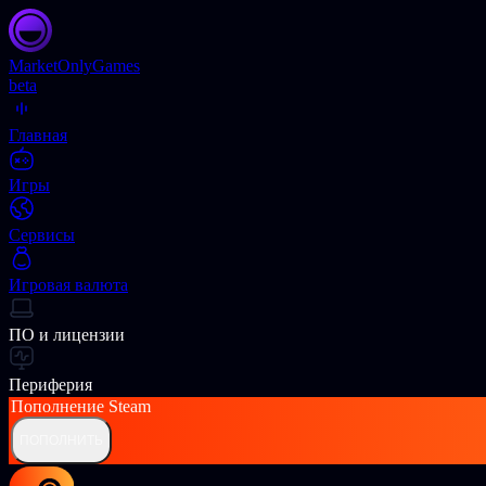
Market
OnlyGames
beta
Главная
Игры
Сервисы
Игровая валюта
ПО и лицензии
Периферия
Пополнение
Steam
ПОПОЛНИТЬ