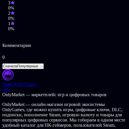
высокие и низкие круглые шарики
3
шарики в виде сердца
0%
2
Завораживающие фонари для сада:
0%
1
двойные фонари
0%
фонари-бабочки
цветочные фонари
Комментарии
А также другие эксклюзивные предметы декора:
0
висячие горшки
висячие горшки с цветами
Сначала
Популярные
цветочные башни
Создайте праздничную атмосферу и разнообразьте палитру
сада: цвет каждого декоративного предмета можно изменить с
Market
OnlyGames
помощью кисти из бутика Leslie!
beta
OnlyMarket — маркетплейс игр и цифровых товаров
Спокойное садоводство
OnlyMarket — онлайн-магазин игровой экосистемы
Ухаживать за растениями вам помогут секреты настоящих
OnlyGames, где можно купить игры, цифровые ключи, DLC,
садоводов, адаптированные для игроков:
подписки, пополнение Steam, игровую валюту и товары для
популярных цифровых сервисов. Мы собираем в одном месте
Не сажайте семена слишком близко друг к другу:
удобный каталог для ПК-геймеров, пользователей Steam,
растениям нужно место.