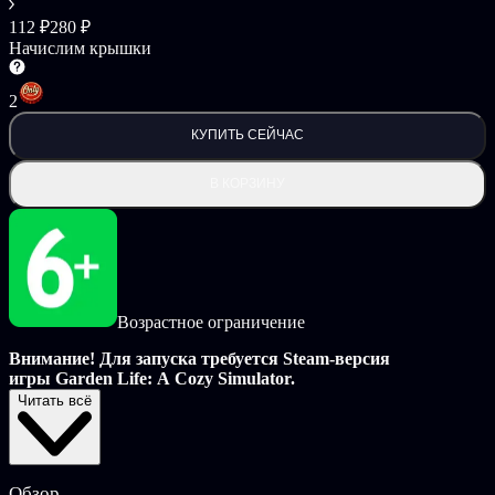
112 ₽
280 ₽
Начислим крышки
2
КУПИТЬ СЕЙЧАС
В КОРЗИНУ
Возрастное ограничение
Внимание! Для запуска требуется Steam-версия
игры Garden Life: A Cozy Simulator.
Читать всё
Пышный сад, изящные чашечки и стол, украшенный цветами:
в набор Garden Party Pack входят два эксклюзивных растения
и множество стильных предметов, которые сделают ваш сад
еще более праздничным и привлекательным для гостей!
Обзор