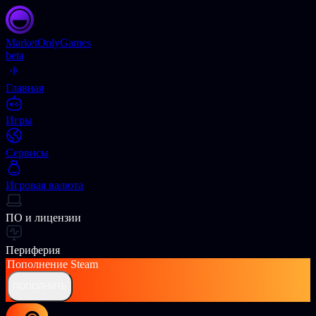
Market
OnlyGames
beta
Главная
Игры
Сервисы
Игровая валюта
ПО и лицензии
Периферия
Пополнение
Steam
ПОПОЛНИТЬ