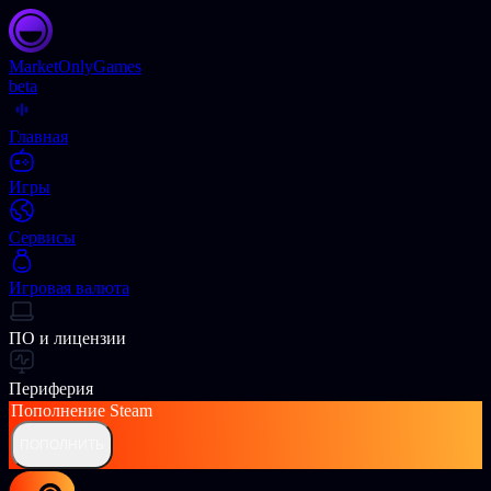
Market
OnlyGames
beta
Главная
Игры
Сервисы
Игровая валюта
ПО и лицензии
Периферия
Пополнение
Steam
ПОПОЛНИТЬ