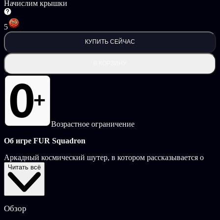
Начислим крышки
5
КУПИТЬ СЕЙЧАС
В КОРЗИНУ
Возрастное ограничение
Об игре FUR Squadron
Аркадный космический шутер, в котором рассказывается о
приключениях команды элитных пилотов во время того, что
Читать всё
на первый взгляд кажется обычной тренировкой в
виртуальной реальности.
В этом потрясающем путешествии по локациям в стиле
Обзор
ретровейв под музыку в стиле синтвейв вам предстоит
пробиваться сквозь симуляции (или нет?) войск и