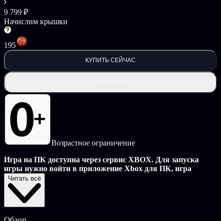
9 799 ₽
Начислим крышки
195
КУПИТЬ СЕЙЧАС
В КОРЗИНУ
Возрастное ограничение
Игра на ПК доступна через сервис XBOX. Для запуска
игры нужно войти в приложение Xbox для ПК, игра
будет расположена в разделе “Библиотека”. Установить
Читать всё
приложение Xbox для ПК можно с официального сайта
Майкрософт.
Участвуйте в заездах на более чем 500 автомобилях,
Обзор
позаимствованных из реального мира, в том числе на