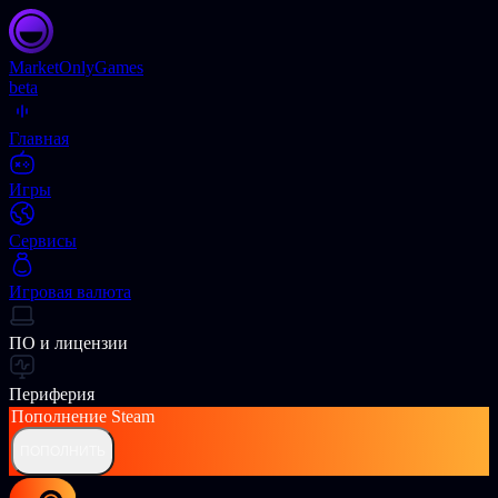
Market
OnlyGames
beta
Главная
Игры
Сервисы
Игровая валюта
ПО и лицензии
Периферия
Пополнение
Steam
ПОПОЛНИТЬ