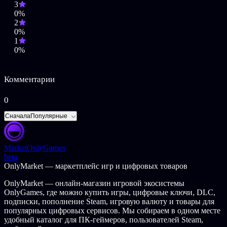
3
и интереснее с гоночным регламентом Forza, шинной и
0%
топливной стратегией и новыми системами водительского
2
рейтинга и рейтинга безопасности.
0%
1
Присоединяйтесь к постоянно развивающемуся миру
0%
мотоспорта. В ближайшие годы мы будем регулярно
предлагать вам новые карьерные чемпионаты и онлайн-
события, в которых найдется место уникальным испытаниям,
Комментарии
удивительным машинам, свежим трассам и увлекательным
приключениям.
0
*(для многопользовательской игры на консоли требуется
подписка Xbox Game Pass Ultimate или Core, продается
Сначала
Популярные
отдельно)
Market
OnlyGames
beta
OnlyMarket — маркетплейс игр и цифровых товаров
OnlyMarket — онлайн-магазин игровой экосистемы
OnlyGames, где можно купить игры, цифровые ключи, DLC,
подписки, пополнение Steam, игровую валюту и товары для
популярных цифровых сервисов. Мы собираем в одном месте
удобный каталог для ПК-геймеров, пользователей Steam,