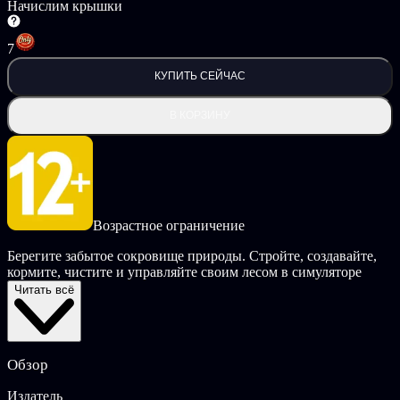
Начислим крышки
7
КУПИТЬ СЕЙЧАС
В КОРЗИНУ
Возрастное ограничение
Берегите забытое сокровище природы. Стройте, создавайте,
кормите, чистите и управляйте своим лесом в симуляторе
лесного рейнджера. Обеспечьте ей долгую красоту и станьте
Читать всё
безупречным лесником!
ЧТО ВЫ МОЖЕТЕ ДЕЛАТЬ В FOREST RANGER
SIMULATOR
Обзор
Сборка и ремонт - сиденья, скамейки, кормушки,
Издатель
мостики и многое другое.