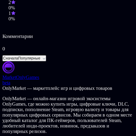
2
разнообразие квестов не дадут заскучать никому. Некоторые
0%
задания можно выполнять не торопясь, в других придется
1
немного побегать. Некоторые из них потребуют
0%
использования автомобиля. Мы не хотим раскрывать слишком
много. Посмотреть на себя.
СОЗДАНИЕ
Комментарии
Что такое крафт в Симуляторе Лесника? Это создание
0
полезных вещей буквально из всего, что вы можете найти.
Иногда вы определенно почувствуете себя МакГайвером.
Сначала
Популярные
СБОР
Market
OnlyGames
Чтобы что-то создать, сначала нужно это разрушить. В
beta
частности, нам нужно приобрести материалы для
OnlyMarket — маркетплейс игр и цифровых товаров
строительства и крафта. Для изготовления стола нам
понадобится древесина. Кроме того, в лесу мы можем найти
OnlyMarket — онлайн-магазин игровой экосистемы
много других ценных вещей, таких как грибы.
OnlyGames, где можно купить игры, цифровые ключи, DLC,
подписки, пополнение Steam, игровую валюту и товары для
ОБУЧЕНИЕ
популярных цифровых сервисов. Мы собираем в одном месте
Forest Ranger Simulator
— это игра, однако мы хотели
удобный каталог для ПК-геймеров, пользователей Steam,
включить в игру как можно больше ценной информации из
любителей инди-проектов, новинок, предзаказов и
реальной жизни. Благодаря тетради вы узнаете много нового
популярных релизов.