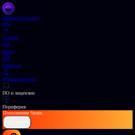
Market
OnlyGames
beta
Главная
Игры
Сервисы
Игровая валюта
ПО и лицензии
Периферия
Пополнение
Steam
ПОПОЛНИТЬ