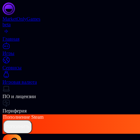
Market
OnlyGames
beta
Главная
Игры
Сервисы
Игровая валюта
ПО и лицензии
Периферия
Пополнение
Steam
ПОПОЛНИТЬ