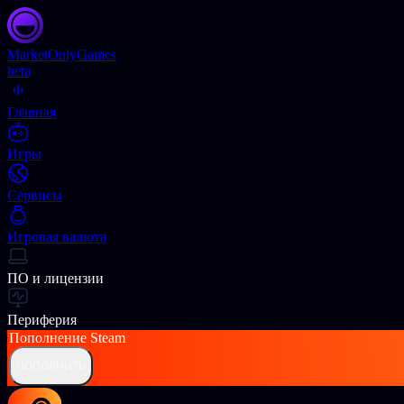
Market
OnlyGames
beta
Главная
Игры
Сервисы
Игровая валюта
ПО и лицензии
Периферия
Пополнение
Steam
ПОПОЛНИТЬ