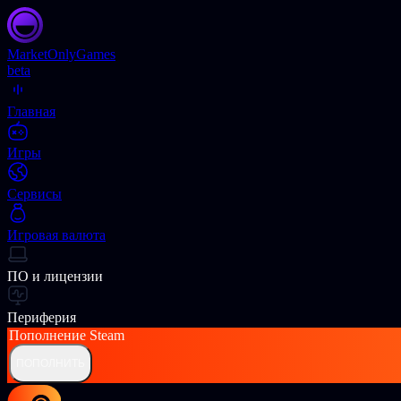
Market
OnlyGames
beta
Главная
Игры
Сервисы
Игровая валюта
ПО и лицензии
Периферия
Пополнение
Steam
ПОПОЛНИТЬ