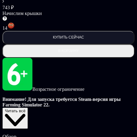
743 ₽
Начислим крышки
14
КУПИТЬ СЕЙЧАС
В КОРЗИНУ
Возрастное ограничение
Внимание! Для запуска требуется Steam-версия игры
Farming Simulator 22.
Читать всё
На ферме появился кабинет на колёсах! Набор Kubota для
«Симулятора фермы 22» пополнит сельскохозяйственный
парк одиннадцатью новыми машинами и инструментами,
выпущенными многонациональной корпорацией, основанной
Обзор