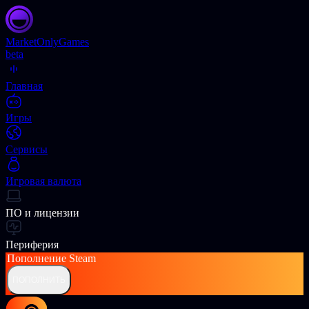
Market
OnlyGames
beta
Главная
Игры
Сервисы
Игровая валюта
ПО и лицензии
Периферия
Пополнение
Steam
ПОПОЛНИТЬ