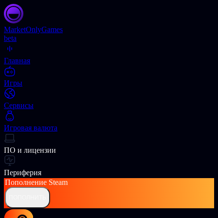
Market
OnlyGames
beta
Главная
Игры
Сервисы
Игровая валюта
ПО и лицензии
Периферия
Пополнение
Steam
ПОПОЛНИТЬ