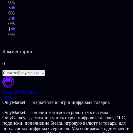
0%
Interactive its logos are trademarks or registered trademarks of
3
Focus Home Interactive. All rights reserved. All other names,
0%
trademarks and logos are property of their respective owners.
2
0%
1
0%
Комментарии
0
Сначала
Популярные
Market
OnlyGames
beta
OnlyMarket — маркетплейс игр и цифровых товаров
OnlyMarket — онлайн-магазин игровой экосистемы
OnlyGames, где можно купить игры, цифровые ключи, DLC,
подписки, пополнение Steam, игровую валюту и товары для
популярных цифровых сервисов. Мы собираем в одном месте