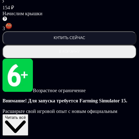
154 ₽
Начислим крышки
3
КУПИТЬ СЕЙЧАС
В КОРЗИНУ
Возрастное ограничение
Внимание! Для запуска требуется Farming Simulator 15.
Расширьте свой игровой опыт с новым официальным
расширением для Farming Simulator 15!
Читать всё
Дополнение Holmer содержит 2 новых автомобиля и 7 единиц
сельскохозяйственной техники от Holmer, Bergmann и
Zunhammer: комбайн для уборки сахарной свеклы, системное