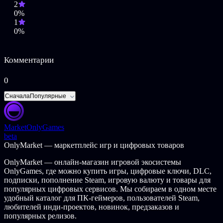
2
0%
©2015 Buka Limited All rights reserved. Farm Frenzy is a
1
trademark of Buka Limited and Alawar Entertainment. All rights
0%
reserved. All other trademarks and copyrights are the properties of
their respective owners.
Комментарии
0
Сначала
Популярные
Market
OnlyGames
beta
OnlyMarket — маркетплейс игр и цифровых товаров
OnlyMarket — онлайн-магазин игровой экосистемы
OnlyGames, где можно купить игры, цифровые ключи, DLC,
подписки, пополнение Steam, игровую валюту и товары для
популярных цифровых сервисов. Мы собираем в одном месте
удобный каталог для ПК-геймеров, пользователей Steam,
любителей инди-проектов, новинок, предзаказов и
популярных релизов.