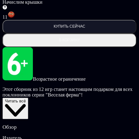
Начислим крышки
11
КУПИТЬ СЕЙЧАС
В КОРЗИНУ
Возрастное ограничение
Этот сборник из 12 игр станет настоящим подарком для всех
поклонников серии "Веселая ферма"!
Читать всё
Вы, в роли очаровательной Скарлетт, будете доказывать
садоводам-огородникам всего мира, что нудная дачная рутина
может стать занимательным приключением. Попробуйте себя
в роли рыбака, заводчика единорогов и изготовителя
Обзор
вкуснейшей пиццы.
Издатель
Собирайте рекордные урожаи и получайте за скорость