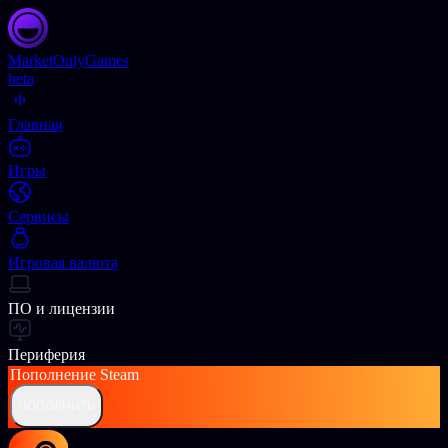
Market
OnlyGames
beta
Главная
Игры
Сервисы
Игровая валюта
ПО и лицензии
Периферия
Пополнение
Steam
ПОПОЛНИТЬ