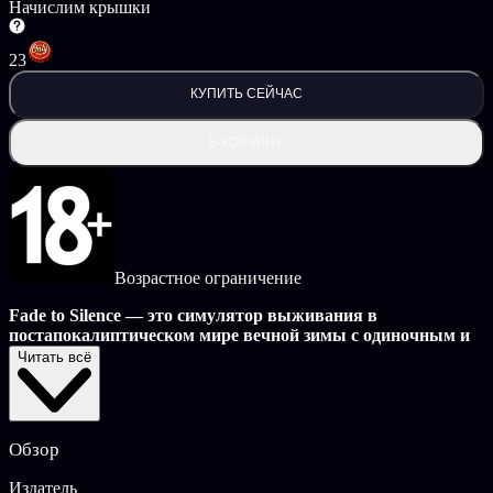
Начислим крышки
23
КУПИТЬ СЕЙЧАС
В КОРЗИНУ
Возрастное ограничение
Fade to Silence — это симулятор выживания в
постапокалиптическом мире вечной зимы с одиночным и
совместным режимами. Земля скована снегом и льдом.
Читать всё
Природа осквернена. По мерзлым пустошам рыщут
кошмарные порождения зла.
Вам предстоит играть за Эша — прирожденного лидера,
Обзор
которого терзает его собственный разум, исследовать ледяные
земли, опустошенные мировой катастрофой, и собирать
Издатель
материалы, без которых невозможно построить убежище и