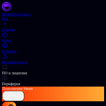
Market
OnlyGames
beta
Главная
Игры
Сервисы
Игровая валюта
ПО и лицензии
Периферия
Пополнение
Steam
ПОПОЛНИТЬ