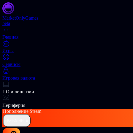
Market
OnlyGames
beta
Главная
Игры
Сервисы
Игровая валюта
ПО и лицензии
Периферия
Пополнение
Steam
ПОПОЛНИТЬ