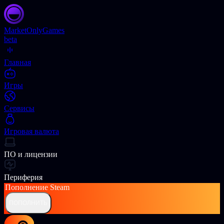
Market
OnlyGames
beta
Главная
Игры
Сервисы
Игровая валюта
ПО и лицензии
Периферия
Пополнение
Steam
ПОПОЛНИТЬ