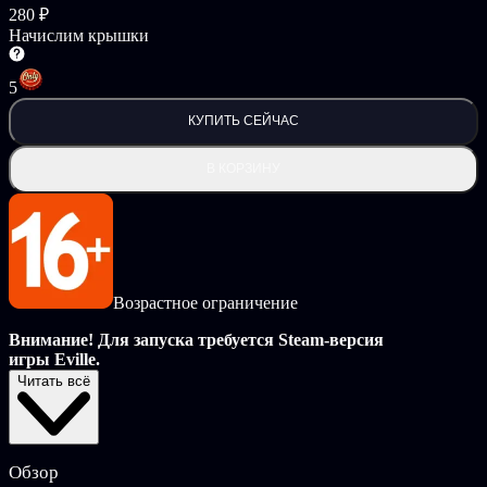
280 ₽
Начислим крышки
5
КУПИТЬ СЕЙЧАС
В КОРЗИНУ
Возрастное ограничение
Внимание! Для запуска требуется Steam-версия
игры Eville.
Читать всё
Добро пожаловать, Селянин. Давайте-ка вместе отправимся в
Ледяную Каменоломню!
Штамп Второго сезона в Паспорте Эвилля откроет вам путь к
Обзор
60 уровням с новыми крутыми предметами! Среди них: новые