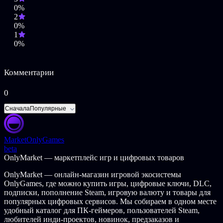
5 Предметов на спину
0%
6 Аксессуаров
2
4 Эмоции
0%
6 Наклеек
1
5 Рисунков
0%
4 Экрана загрузки
7 Значков
1200 Серебряных крон для траты в игровом магазине
Комментарии
2 Усилителя опыта по +25%
0
Внимание! Возвращение средств за оплату Паспорта
Эвилля недоступно. Также по завершению Сезона (25
Сначала
Популярные
января 2024 года) становится невозможным дальнейшее
его заполнение. Все предметы, полученные в процессе
заполнения Паспорта за Сезон останутся с вами и по его
Market
OnlyGames
завершению.
beta
OnlyMarket — маркетплейс игр и цифровых товаров
© 2021 VestGames GmbH. VestGames, Eville, and related logos
are copyrighted by VestGames GmbH. All Rights Reserved.
OnlyMarket — онлайн-магазин игровой экосистемы
OnlyGames, где можно купить игры, цифровые ключи, DLC,
подписки, пополнение Steam, игровую валюту и товары для
популярных цифровых сервисов. Мы собираем в одном месте
удобный каталог для ПК-геймеров, пользователей Steam,
любителей инди-проектов, новинок, предзаказов и