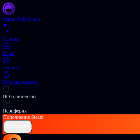
Market
OnlyGames
beta
Главная
Игры
Сервисы
Игровая валюта
ПО и лицензии
Периферия
Пополнение
Steam
ПОПОЛНИТЬ