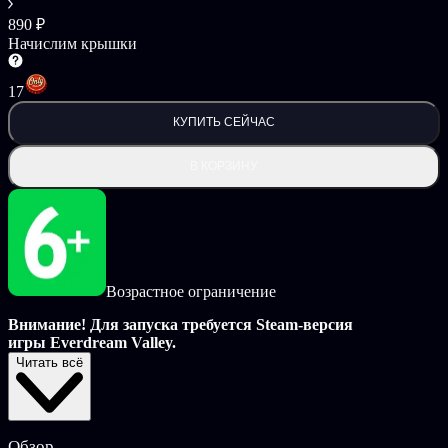
890 ₽
Начислим крышки
17
КУПИТЬ СЕЙЧАС
В КОРЗИНУ
Возрастное ограничение
Внимание! Для запуска требуется Steam-версия
игры Everdream Valley.
Читать всё
DLC
Family Time
посвящено празднованию того, что делает
Долину такой особенной — семейных связей, творчества и
уютных моментов.
Обзор
Погрузитесь в новые истории и постройте более крепкую