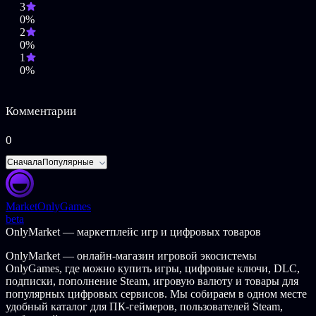
3
воспоминания?
0%
2
Долина ждет вас!
0%
2023 Untold Tales S.A., Mooneaters S.A. and Varsav Game Studios
1
S.A.. Everdream Valley logo, the Untold Tales logo, The Mooneaters
0%
logo and Varsav Games Studios logo are trademarks of Untold
Tales S.A. and/or Mooneaters S.A. and/or Varsav Game Studios
S.A. All rights reserved.
Комментарии
0
Сначала
Популярные
Market
OnlyGames
beta
OnlyMarket — маркетплейс игр и цифровых товаров
OnlyMarket — онлайн-магазин игровой экосистемы
OnlyGames, где можно купить игры, цифровые ключи, DLC,
подписки, пополнение Steam, игровую валюту и товары для
популярных цифровых сервисов. Мы собираем в одном месте
удобный каталог для ПК-геймеров, пользователей Steam,