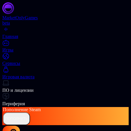
Market
OnlyGames
beta
Главная
Игры
Сервисы
Игровая валюта
ПО и лицензии
Периферия
Пополнение
Steam
ПОПОЛНИТЬ