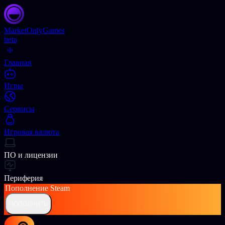
Market
OnlyGames
beta
Главная
Игры
Сервисы
Игровая валюта
ПО и лицензии
Периферия
Пополнение
Steam
ПОПОЛНИТЬ