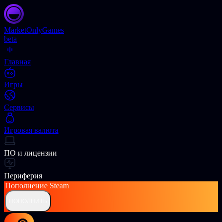
Market
OnlyGames
beta
Главная
Игры
Сервисы
Игровая валюта
ПО и лицензии
Периферия
Пополнение
Steam
ПОПОЛНИТЬ