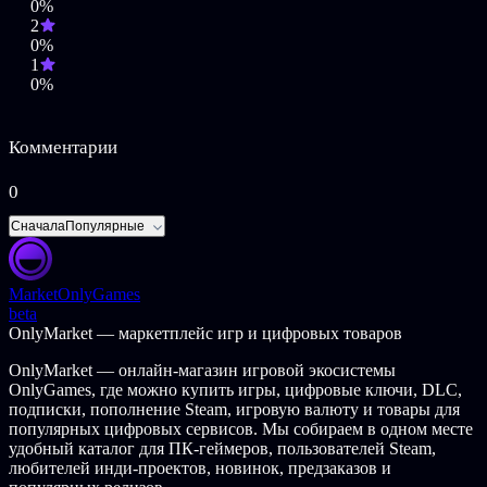
Путешествуйте по разнообразным городам и живописным
0%
областям. Выполняйте задания, охотьтесь за редкими
2
сокровищами и бросайте вызов грозным врагам в
0%
динамичных сражениях в реальном времени.
1
0%
Описание контента для взрослых
Разработчики описывают контент так:
Комментарии
Эта игра содержит: сцены крови, насилие, упоминания об
0
алкоголе и нецензурную лексику.
Сначала
Популярные
©2020 REKI KAWAHARA/KADOKAWA CORPORATION/SAO-P
Project
©Bandai Namco Entertainment Inc.
Market
OnlyGames
beta
OnlyMarket — маркетплейс игр и цифровых товаров
OnlyMarket — онлайн-магазин игровой экосистемы
OnlyGames, где можно купить игры, цифровые ключи, DLC,
подписки, пополнение Steam, игровую валюту и товары для
популярных цифровых сервисов. Мы собираем в одном месте
удобный каталог для ПК-геймеров, пользователей Steam,
любителей инди-проектов, новинок, предзаказов и