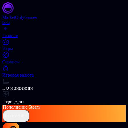
Market
OnlyGames
beta
Главная
Игры
Сервисы
Игровая валюта
ПО и лицензии
Периферия
Пополнение
Steam
ПОПОЛНИТЬ