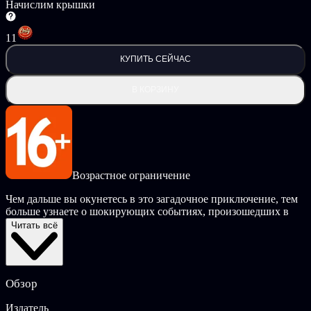
Начислим крышки
11
КУПИТЬ СЕЙЧАС
В КОРЗИНУ
Возрастное ограничение
Чем дальше вы окунетесь в это загадочное приключение, тем
больше узнаете о шокирующих событиях, произошедших в
жизни Дэвида и клинике на Брут-стрит. Сюжет
Читать всё
разворачивается стремительно и погружает вас в мистическую
и опасную историю, написанную во всех лучших традициях
жанра Survival Horror. Во время игры вы посетите множество
мрачных атмосферных локаций, решите различные
Обзор
головоломки, сразитесь с различными врагами и, по ходу
пути будете принимать разные решения.
Издатель