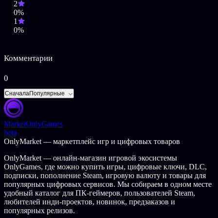
Крафт патрон.
2
3 режима сложности.
0%
Полное расчленение врагов.
1
0%
Неведомая опасность, невиданный мир
В игре вас будет ждать, непревзойденный прилив
Комментарии
адреналина, захватывающая сюжетная линия и
невообразимые ужасы. Мир вокруг игрока будет
0
меняться, опасность может поджидать вас за каждым
поворотом.
Сначала
Популярные
Возрождение жанра
Три концовки игры.
Market
OnlyGames
Искусно проработанное окружение, правильно
beta
подобранное освещение придает атмосферу хоррора,
OnlyMarket — маркетплейс игр и цифровых товаров
качественные аудио звуки, - все это создает
неповторимый мир игры, который от начала и до конца
OnlyMarket — онлайн-магазин игровой экосистемы
держит вас на пике напряжения.
OnlyGames, где можно купить игры, цифровые ключи, DLC,
подписки, пополнение Steam, игровую валюту и товары для
Рекомендуется играть в наушниках, для полного погружения.
популярных цифровых сервисов. Мы собираем в одном месте
удобный каталог для ПК-геймеров, пользователей Steam,
Все персонажи, события, музыка и локации полностью
любителей инди-проектов, новинок, предзаказов и
вымышленные, любые совпадения с реальными людьми,
популярных релизов.
другими произведениями, фильмами и играми случайны.