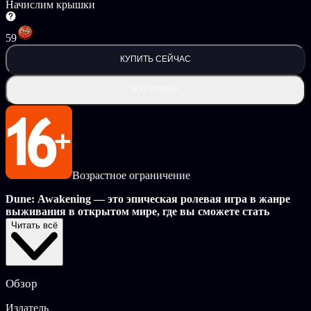
Начислим крышки
59
КУПИТЬ СЕЙЧАС
В КОРЗИНУ
Возрастное ограничение
Dune: Awakening — это эпическая ролевая игра в жанре
выживания в открытом мире, где вы сможете стать
частью легендарной вселенной «Дюны».
Читать всё
Орден сестер Бене Гессерит избрал вас, чтобы отправиться на
Арракис и раскрыть тайну исчезновения фрименов. Посетите
Арракин, котловину Хагга и другие знаковые места и
Обзор
повстречайте знакомых персонажей — герцога Лето
Атрейдеса, Фейд-Рауту Харконнена и других. Станьте
Издатель
творцом новой эпической саги во вселенной «Дюны» —