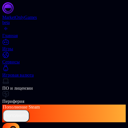
Market
OnlyGames
beta
Главная
Игры
Сервисы
Игровая валюта
ПО и лицензии
Периферия
Пополнение
Steam
ПОПОЛНИТЬ