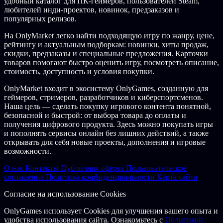
удобный каталог для ПК-геймеров, пользователей Steam,
любителей инди-проектов, новинок, предзаказов и
популярных релизов.
На OnlyMarket легко найти подходящую игру по жанру, цене,
рейтингу и актуальным подборкам: новинки, хиты продаж,
скидки, предзаказы и специальные предложения. Карточки
товаров помогают быстро оценить игру, посмотреть описание,
стоимость, доступность и условия покупки.
OnlyMarket входит в экосистему OnlyGames, созданную для
геймеров, стримеров, разработчиков и киберспортсменов.
Наша цель — сделать покупку игрового контента понятной,
безопасной и быстрой: от выбора товара до оплаты и
получения цифрового продукта. Здесь можно покупать игры
и пополнять сервисы онлайн без лишних действий, а также
открывать для себя новые проекты, дополнения и игровые
возможности.
О нас
Контакты
Публичная оферта
Пользовательское
соглашение
Политика конфиденциальности
Карта сайта
Согласие на использование Cookies
OnlyGames использует Cookies для улучшения вашего опыта и
удобства использования сайта. Ознакомьтесь с
Политикой