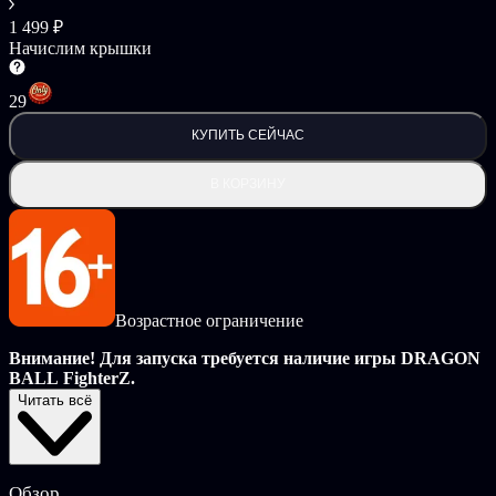
1 499 ₽
Начислим крышки
29
КУПИТЬ СЕЙЧАС
В КОРЗИНУ
Возрастное ограничение
Внимание! Для запуска требуется наличие игры DRAGON
BALL FighterZ.
Читать всё
С FighterZ Pass 2 вы получите не менее 6 дополнительных
персонажей, которые сделают ваши впечатления от FighterZ
ярче!
Обзор
У каждого бойца есть свои печать Z, аватар для фойе и набор