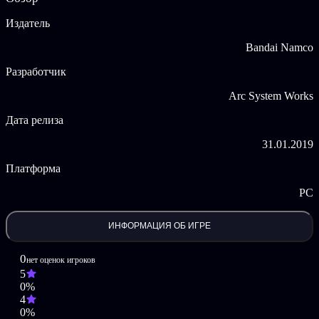
расцветок костюма.
Издатель
Купив FighterZ Pass 2, вы также получите эксклюзивные
Bandai Namco
наборы с голосами комментаторов, чтобы добавить огня в
ваши битвы!
Разработчик
DRAGON BALL FighterZ — это зрелищные сражения,
Arc System Works
могучие воины и отличная графика.
Дата релиза
©BIRD STUDIO/SHUEISHA, TOEI ANIMATION
31.01.2019
Game © BANDAI NAMCO Entertainment Inc.
Платформа
PC
ИНФОРМАЦИЯ ОБ ИГРЕ
0
нет оценок игроков
5
0%
4
0%