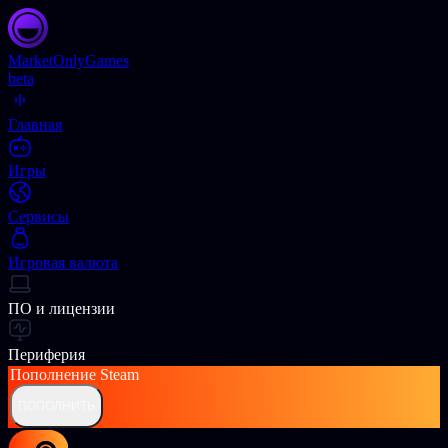
Market
OnlyGames
beta
Главная
Игры
Сервисы
Игровая валюта
ПО и лицензии
Периферия
Пополнение
Steam
ПОПОЛНИТЬ