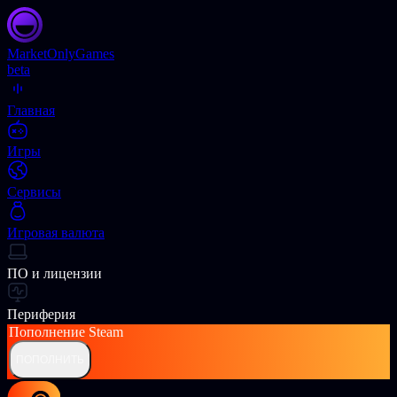
Market
OnlyGames
beta
Главная
Игры
Сервисы
Игровая валюта
ПО и лицензии
Периферия
Пополнение
Steam
ПОПОЛНИТЬ