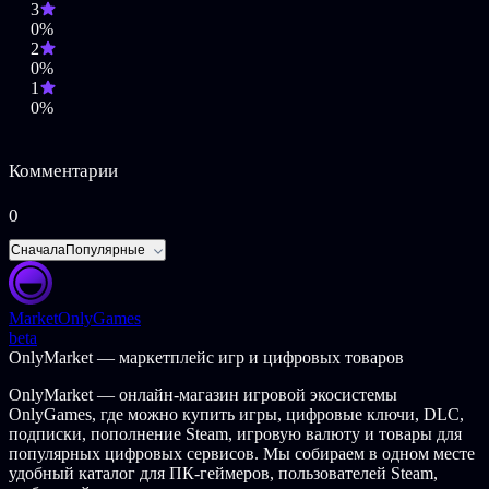
3
Обратный квест
0%
2
Ваша цель - не убежать из дома, а двигаться дальше.
0%
Осмотрите все комнаты и найдите пропавшего
1
путешественника. На вашем пути будут встречаться все более
0%
сложные головоломки. Найдете ли вы в Последней Комнате
ответ на вопрос, почему Ливингстон попросил о помощи?
Комментарии
0
Сначала
Популярные
Market
OnlyGames
beta
OnlyMarket — маркетплейс игр и цифровых товаров
OnlyMarket — онлайн-магазин игровой экосистемы
OnlyGames, где можно купить игры, цифровые ключи, DLC,
подписки, пополнение Steam, игровую валюту и товары для
популярных цифровых сервисов. Мы собираем в одном месте
удобный каталог для ПК-геймеров, пользователей Steam,