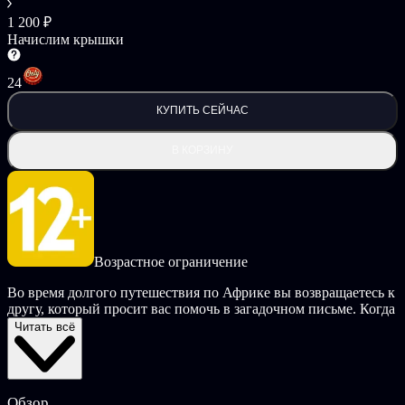
1 200 ₽
Начислим крышки
24
КУПИТЬ СЕЙЧАС
В КОРЗИНУ
Возрастное ограничение
Во время долгого путешествия по Африке вы возвращаетесь к
другу, который просит вас помочь в загадочном письме. Когда
вы переступаете порог его дома, вас встречает пустая тишина.
Читать всё
Вам нужно будет использовать все свои навыки решения
головоломок, чтобы найти ключи от закрытых дверей,
которые вы встретите на своем пути. Исследуйте дом и
узнайте, что случилось с доктором Ливингстоном.
Обзор