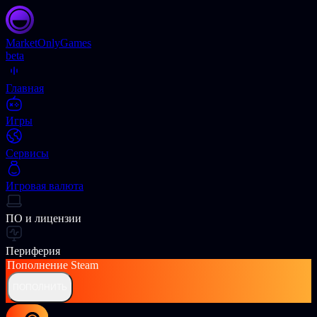
Market
OnlyGames
beta
Главная
Игры
Сервисы
Игровая валюта
ПО и лицензии
Периферия
Пополнение
Steam
ПОПОЛНИТЬ