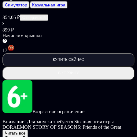
Симулятор
Казуальная игра
854,05 ₽
С подпиской
899 ₽
Начислим крышки
17
КУПИТЬ СЕЙЧАС
В КОРЗИНУ
Возрастное ограничение
Внимание! Для запуска требуется Steam-версия игры
DORAEMON STORY OF SEASONS: Friends of the Great
Kingdom.
Читать всё