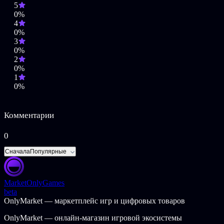
5
подвале дома игрока.
0%
*Мебель можно получить или создать в Belle & Oli's Workshop
4
после расширения дома.
0%
3
© 1970-2022 Fujiko Pro©Bandai Namco Entertainment Inc.
0%
2
0%
1
0%
Комментарии
0
Сначала
Популярные
Market
OnlyGames
beta
OnlyMarket — маркетплейс игр и цифровых товаров
OnlyMarket — онлайн-магазин игровой экосистемы