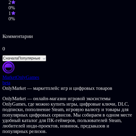
2
0%
ОПИСАНИЕ КОНТЕНТА ДЛЯ ВЗРОСЛЫХ
1
0%
Разработчики описывают контент так:
Главные герои могут носить откровенную одежду, в игре
постоянно используется нецензурная лексика и некоторые
Комментарии
двусмысленные выражения, а также присутствуют
некоторые образы, которые могут быть расценены как
0
тревожные.
Сначала
Популярные
© Brain-dead Rabbit Games & Freedom Games - All Rights
Reserved
Market
OnlyGames
beta
OnlyMarket — маркетплейс игр и цифровых товаров
OnlyMarket — онлайн-магазин игровой экосистемы
OnlyGames, где можно купить игры, цифровые ключи, DLC,
подписки, пополнение Steam, игровую валюту и товары для
популярных цифровых сервисов. Мы собираем в одном месте
удобный каталог для ПК-геймеров, пользователей Steam,
любителей инди-проектов, новинок, предзаказов и
популярных релизов.