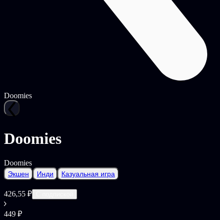
Doomies
Doomies
Doomies
Экшен
Инди
Казуальная игра
426,55 ₽
С подпиской
449 ₽