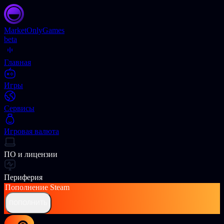
Market
OnlyGames
beta
Главная
Игры
Сервисы
Игровая валюта
ПО и лицензии
Периферия
Пополнение
Steam
ПОПОЛНИТЬ