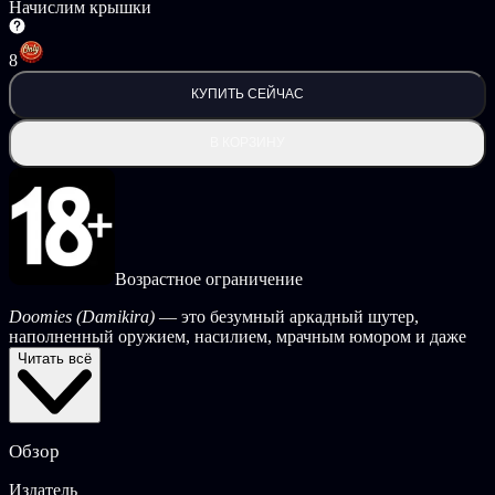
Начислим крышки
8
КУПИТЬ СЕЙЧАС
В КОРЗИНУ
Возрастное ограничение
Doomies (Damikira)
— это безумный аркадный шутер,
наполненный оружием, насилием, мрачным юмором и даже
крюком!
Читать всё
Он создан, чтобы помочь вам потратить время (в лучшем
смысле этого слова) и погрузить вас в состояние потока, где
ваша единственная цель — уничтожить жутких врагов и
Обзор
подняться в онлайн-рейтинге, доказав, насколько вам
нравится сидеть дома.
Издатель