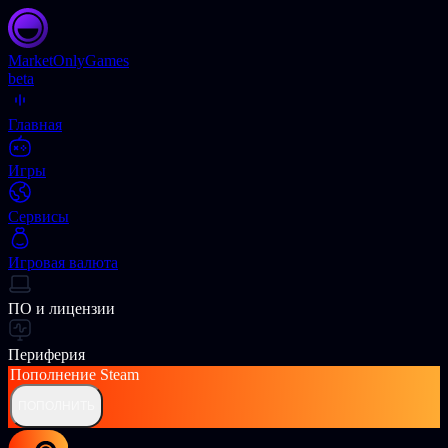
Market
OnlyGames
beta
Главная
Игры
Сервисы
Игровая валюта
ПО и лицензии
Периферия
Пополнение
Steam
ПОПОЛНИТЬ