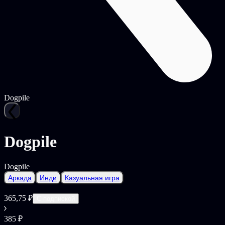
Dogpile
Dogpile
Dogpile
Аркада
Инди
Казуальная игра
365,75 ₽
С подпиской
385 ₽