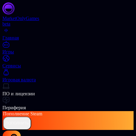
Market
OnlyGames
beta
Главная
Игры
Сервисы
Игровая валюта
ПО и лицензии
Периферия
Пополнение
Steam
ПОПОЛНИТЬ