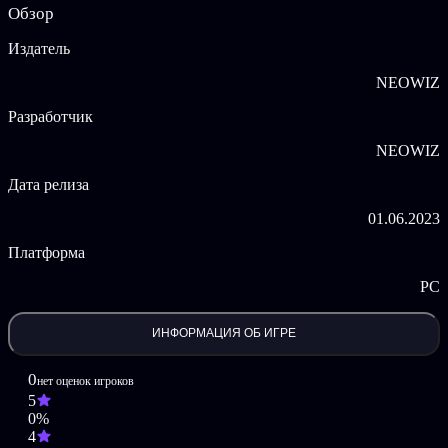
Обзор
песен.
Теперь наслаждайтесь песнями V Original Sounds в DJMAX
Издатель
RESPECT V.
NEOWIZ
Трек-лист:
Разработчик
Gloxinia by Ruxxi, Milkoi
NEOWIZ
DIE IN by TAK x Sobrem
ADDICT!ON (DJMAX Edit) by Airi Kanna
Дата релиза
LUV by ND Lee
Like a Fool by Mr.Funky x Purple J
01.06.2023
너에게로 갈래(To Where You Are) by SOPHI (feat.
Hyeyee)
Платформа
Hypernaid by KATOMORI
The Four Seasons : Summer 2017 by Funtwo
PC
Love.Game.Money by LeeZu
Stay Alive by NieN
Deadly Bomber by Daisuke Kurosawa
ИНФОРМАЦИЯ ОБ ИГРЕ
Weaponize by causeluve
New World by Pure 100%
0
нет оценок игроков
Hyper Drive by MINIMONSTER
5
Stolen Memory by Pierre Blanche
0%
Hell'o by Pan
4
Vertical Eclipse by TAG