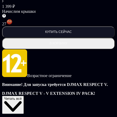
1 399 ₽
Начислим крышки
27
КУПИТЬ СЕЙЧАС
В КОРЗИНУ
Возрастное ограничение
Внимание! Для запуска требуется DJMAX RESPECT V.
DJMAX RESPECT V - V EXTENSION IV PACK!
Читать всё
Встречайте пакет 'DJMAX RESPECT V Original Song' прямо
сейчас!
Этот DLC содержит в общей сложности 20 Оригинальных