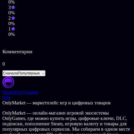
0%
Back to the oldschool by Blosso
3
!!New Game Start!! by Teikyou
0%
Don't Cry by Nauts
2
0%
1
0%
Комментарии
0
Сначала
Популярные
Market
OnlyGames
beta
OnlyMarket — маркетплейс игр и цифровых товаров
OnlyMarket — онлайн-магазин игровой экосистемы
OnlyGames, где можно купить игры, цифровые ключи, DLC,
подписки, пополнение Steam, игровую валюту и товары для
популярных цифровых сервисов. Мы собираем в одном месте